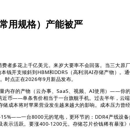
级常用规格）产能被严
消费者多花上千亿美元。来岁大要率不会回落。当三大原厂
的本钱开支倾斜到HBM和DDR5（高利润AI存储产物）。
。时点正在2026年9月新品发布。
存的产物（云办事、SaaS、视频、AI使用）——你的成
人平易近币——单条售价相当于一台旗舰手机。过去半年，
。存储成本将对苹果营业发生越来越大的影响。成本压力曾经
15%——一台8000元的笔电，更环节的：DDR4产线设
及表示活跃。要涨400-1200元。存储芯片价钱稀有暴涨》