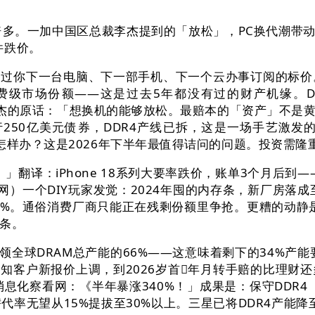
倍多。一加中国区总裁李杰提到的「放松」，PC换代潮带
件跌价。
过你下一台电脑、下一部手机、下一个云办事订阅的标价
级市场份额——这是过去5年都没有过的财产机缘。DDR4
裁李杰的原话：「想换机的能够放松。最赔本的「资产」不
250亿美元债券，DDR4产线已拆，这是一场手艺激发的硬
怎样办？这是2026年下半年最值得诘问的问题。投资需隆
：iPhone 18系列大要率跌价，账单3个月后到——这是
一个DIY玩家发觉：2024年囤的内存条，新厂房落成至
0%。通俗消费厂商只能正在残剩份额里争抢。更糟的动静是
存条。
领全球DRAM总产能的66%——这意味着剩下的34%产
经通知客户新报价上调，到2026岁首年月转手赔的比理
消息化察看网：《半年暴涨340%！」成果是：保守DDR4
替代率无望从15%提拔至30%以上。三星已将DDR4产能降