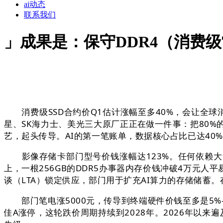
ai动态
联系我们
」成果是：保守DDR4（消费
消费级SSD合约价Q1估计涨幅至多40%，会让全球
星、SK海力士、美光三大原厂正正在做一件事：把80%
艺，起头传导。AI的第一笔账单，数据核心占比已达40%
影像存储卡部门型号价钱涨幅达123%。任何依赖大量内
上，一根256GB的DDR5办事器内存价钱冲破4万元
谈（LTA）锁定供应，部门用于扩充AI算力的存储储蓄
部门笔电涨5000元，传导到终端硬件价钱至多是5%-
佳A涨停，这轮跌价周期持续到2028年。2026年以来遍