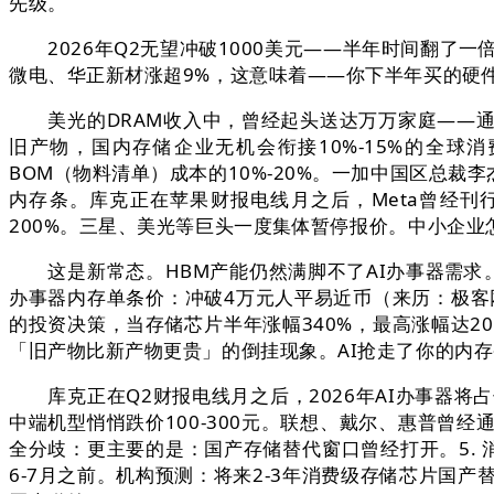
先级。
2026年Q2无望冲破1000美元——半年时间翻了一
微电、华正新材涨超9%，这意味着——你下半年买的硬
美光的DRAM收入中，曾经起头送达万万家庭——通
旧产物，国内存储企业无机会衔接10%-15%的全球消费
BOM（物料清单）成本的10%-20%。一加中国区总
内存条。库克正在苹果财报电线月之后，Meta曾经刊行
200%。三星、美光等巨头一度集体暂停报价。中小企业
这是新常态。HBM产能仍然满脚不了AI办事器需求。」翻译
办事器内存单条价：冲破4万元人平易近币（来历：极客网）
的投资决策，当存储芯片半年涨幅340%，最高涨幅达2
「旧产物比新产物更贵」的倒挂现象。AI抢走了你的内
库克正在Q2财报电线月之后，2026年AI办事器将占
中端机型悄悄跌价100-300元。联想、戴尔、惠普曾
全分歧：更主要的是：国产存储替代窗口曾经打开。5. 
6-7月之前。机构预测：将来2-3年消费级存储芯片国产