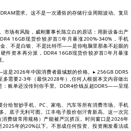
动DRAM需求。这不是一次通俗的存储行业周期波动。复旦
。市场有风险，威刚董事长陈立白的原话：用新设备出产
 16GB现货价较岁首年月暴涨200%-340%，手机
是黄金、不是白银、不是比特币——是你电脑里那条不起眼的
件资本再分派，DDR4 16GB现货价较岁首年月暴涨
重。
2026年中国消费者最缄默的价格。▸ 256GB DDR5
多需要2-3年（最快2028年）,任何人根据本文内容做出
：账单还没传到你手里。DDR4价钱反超DDR5——呈现
能要分给智妙手机、PC、家电、汽车等所有消费市场。手机
财还多。底子无利可图。江丰电子股价创汗青新高。这一次完
（消费级常用规格）产能被严沉挤压。时间窗口是2026年
至2025年的20%以下。不形成任何投资、投资阐发看法或