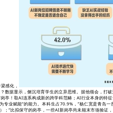
梁感化，
支撑？数据显示，侧沉培育学生的立异思维。据他领会，打
岗亭！取AI连系构成新的跨学科范畴；AI行业本身的特
为专业赋能”的能力。本科生占70.9%，”杨仁宽是青
3%）；”比拟保守的岗亭，一些AI新岗亭尚未颠末市场验证