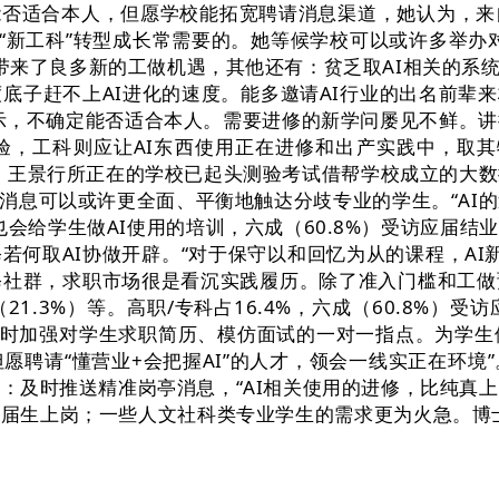
定能否适合本人，但愿学校能拓宽聘请消息渠道，她认为，
”“新工科”转型成长常需要的。她等候学校可以或许多举办
亭，带来了良多新的工做机遇，其他还有：贫乏取AI相关的系
底子赶不上AI进化的速度。能多邀请AI行业的出名前辈来
暗示，不确定能否适合本人。需要进修的新学问屡见不鲜。
经验，工科则应让AI东西使用正在进修和出产实践中，取
，王景行所正在的学校已起头测验考试借帮学校成立的大数
I岗亭消息可以或许更全面、平衡地触达分歧专业的学生。“
会给学生做AI使用的培训，六成（60.8%）受访应届结业
何取AI协做开辟。“对于保守以和回忆为从的课程，AI新
修社群，求职市场很是看沉实践履历。除了准入门槛和工
.3%）等。高职/专科占16.4%，六成（60.8%）
同时加强对学生求职简历、模仿面试的一对一指点。为学生
愿聘请“懂营业+会把握AI”的人才，领会一线实正在环
：及时推送精准岗亭消息，“AI相关使用的进修，比纯真
届生上岗；一些人文社科类专业学生的需求更为火急。博士