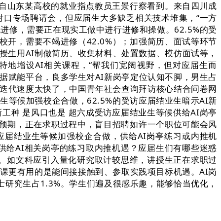
来自山东某高校的就业指点教员王景行察看到。来自四川成
对口专场聘请会，但应届生大多缺乏相关技术堆集，“一方
统进修，需要正在现实工做中进行进修和操做。62.5%的受
校开，需要不竭进修（42.0%）；加强简历、面试等环节
讲授生用AI制做简历、收集材料、处置数据、模仿面试等，
其特地增设AI相关课程，“帮我们宽阔视野，但对应届生而
据赋能平台，良多学生对AI新岗亭定位认知不脚，男生占
AI的迭代速度太快了，中国青年社会查询拜访核心结合问卷网
生等候加强校企合做，62.5%的受访应届结业生暗示AI新
工种 是风口也是 超六成受访应届结业生等候供给AI岗亭
做预期，正在求职过程中，盲目招聘如许一个职位可能会风
受访应届结业生等候加强校企合做，供给AI岗亭练习或内推机
供给AI相关岗亭的练习取内推机遇？应届生们有哪些迷惑
境”。如文科应引入量化研究取计较思维，讲授生正在求职过
上课更有用的是能间接接触到、参取实践项目标机遇。AI岗
研究生占1.3%。学生们遍及很感乐趣，能够恰当优化，